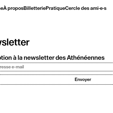
me
À propos
Billetterie
Pratique
Cercle des ami·e·s
sletter
ption à la newsletter des Athénéennes