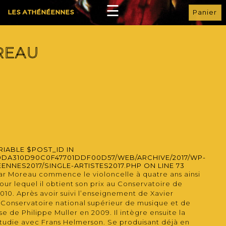
☰
ACCUEIL
LES ATHÉNÉENNES
PRÉSENTATION
LES ARTISTES
REAU
PROGRAMME
ÉVÈNEMENTS
RÉSERVATIONS
INFOS
GALERIE
RIABLE $POST_ID IN
PARTENAIRES
9DA310D90C0F47701DDF00D57/WEB/ARCHIVE/2017/WP-
NNES2017/SINGLE-ARTISTES2017.PHP
ON LINE
73
ESPACE PRO
gar Moreau commence le violoncelle à quatre ans ainsi
our lequel il obtient son prix au Conservatoire de
FACEBOOK
10. Après avoir suivi l’enseignement de Xavier
u Conservatoire national supérieur de musique et de
INSTAGRAM
se de Philippe Muller en 2009. Il intègre ensuite la
tudie avec Frans Helmerson. Se produisant déjà en