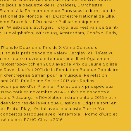
e (sous la baguette de N. Znaider), L’Orchestre
rance à la Philharmonie de Paris sous la direction de
National de Montpellier, L’Orchestre National de Lille,
e de Bruxelles, l’Orchestre Philharmonique de
n, Wiesbaden, Stuttgart, Tokyo, aux Festivals de Saint-
e, Ludwigshafen, Würzburg, Amsterdam, Genève, Paris,
17 ans le Deuxième Prix du XIVème Concours
1 sous la présidence de Valery Gergiev, où il s’est vu
 la meilleure œuvre contemporaine. Il est également
rs Rostropovitch en 2009 avec le Prix du Jeune Soliste,
e Ravel, lauréat 2011 de la Fondation Banque Populaire
n d’entreprise Safran pour la musique, Révélation
ami 2012, Prix Jeune Soliste 2013 des Radios
écompensé d’un Premier Prix et de six prix spéciaux
à New-York en novembre 2014 – suivis de concerts à
on, Pittsburg…, « Révélation Instrumentale 2013 » et «
 des Victoires de la Musique Classique, Edgar a sorti en
z Erato, Play, récital avec le pianiste Pierre-Yves
, concertos baroques avec l’ensemble Il Pomo d’Oro et
sé du prix ECHO Classik 2016.