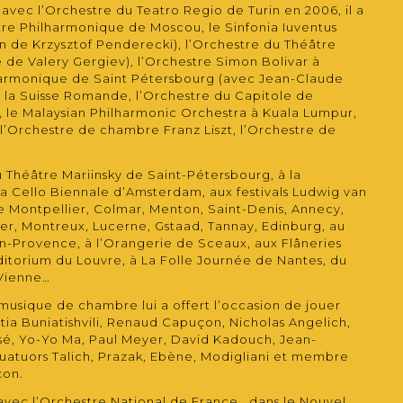
s avec l’Orchestre du Teatro Regio de Turin en 2006, il a
tre Philharmonique de Moscou, le Sinfonia Iuventus
on de Krzysztof Penderecki), l’Orchestre du Théâtre
e de Valery Gergiev), l’Orchestre Simon Bolivar à
harmonique de Saint Pétersbourg (avec Jean-Claude
e la Suisse Romande, l’Orchestre du Capitole de
, le Malaysian Philharmonic Orchestra à Kuala Lumpur,
l’Orchestre de chambre Franz Liszt, l’Orchestre de
u Théâtre Mariinsky de Saint-Pétersbourg, à la
la Cello Biennale d’Amsterdam, aux festivals Ludwig van
 Montpellier, Colmar, Menton, Saint-Denis, Annecy,
ier, Montreux, Lucerne, Gstaad, Tannay, Edinburg, au
en-Provence, à l’Orangerie de Sceaux, aux Flâneries
ditorium du Louvre, à La Folle Journée de Nantes, du
 Vienne…
musique de chambre lui a offert l’occasion de jouer
ia Buniatishvili, Renaud Capuçon, Nicholas Angelich,
sé, Yo-Yo Ma, Paul Meyer, David Kadouch, Jean-
uatuors Talich, Prazak, Ebène, Modigliani et membre
çon.
avec l’Orchestre National de France, dans le Nouvel