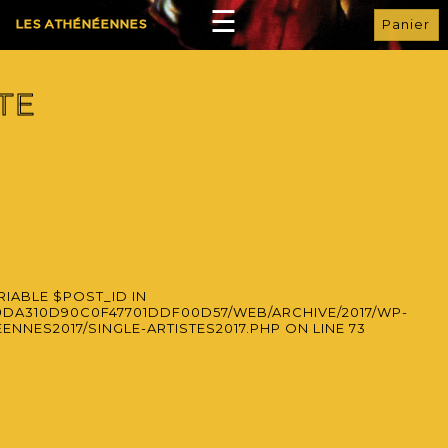
☰
ACCUEIL
LES ATHÉNÉENNES
PRÉSENTATION
LES ARTISTES
TE
PROGRAMME
ÉVÈNEMENTS
RÉSERVATIONS
INFOS
GALERIE
RIABLE $POST_ID IN
PARTENAIRES
9DA310D90C0F47701DDF00D57/WEB/ARCHIVE/2017/WP-
NNES2017/SINGLE-ARTISTES2017.PHP
ON LINE
73
ESPACE PRO
FACEBOOK
INSTAGRAM