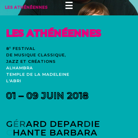
☰
ACCUEIL
LES ATHÉNÉENNES
PRÉSENTATION
LES ARTISTES
PROGRAMME
ÉVÈNEMENTS
8
FESTIVAL
E
DE MUSIQUE CLASSIQUE,
RÉSERVATIONS
JAZZ ET CRÉATIONS
ALHAMBRA
INFOS
TEMPLE DE LA MADELEINE
L'ABRI
GALERIE
PRESSE
PARTENAIRES
AMIS DES ATHÉNÉENNES
BÉNÉVOLES