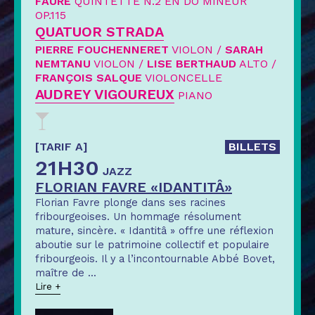
FAURÉ
QUINTETTE N.2 EN DO MINEUR
OP.115
QUATUOR STRADA
PIERRE FOUCHENNERET
VIOLON /
SARAH
NEMTANU
VIOLON /
LISE BERTHAUD
ALTO /
FRANÇOIS SALQUE
VIOLONCELLE
AUDREY VIGOUREUX
PIANO
[TARIF A]
BILLETS
21H30
JAZZ
FLORIAN FAVRE «IDANTITÂ»
Florian Favre plonge dans ses racines
fribourgeoises. Un hommage résolument
mature, sincère. « Idantitâ » offre une réflexion
aboutie sur le patrimoine collectif et populaire
fribourgeois. Il y a l’incontournable Abbé Bovet,
maître de
...
Lire +