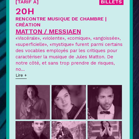
[TARIF A]
BILLETS
20H
RENCONTRE MUSIQUE DE CHAMBRE |
CRÉATION
MATTON / MESSIAEN
«Viscérale», «violente», «comique», «angoissée»,
«superficielle», «mystique» furent parmi certains
des vocables employés par les critiques pour
caractériser la musique de Jules Matton. De
notre côté, et sans trop prendre de risques,
no
...
Lire +