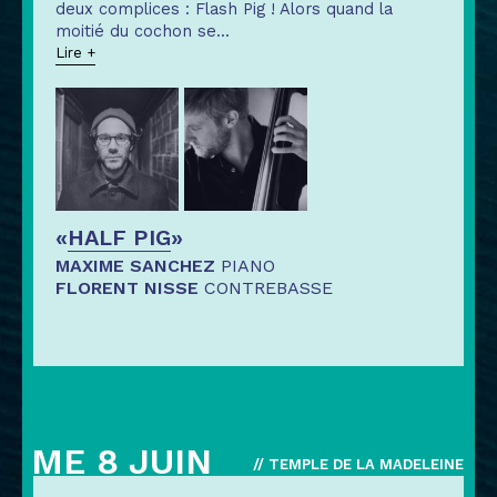
deux complices : Flash Pig ! Alors quand la
moitié du cochon se
...
Lire +
«
HALF PIG
»
MAXIME SANCHEZ
PIANO
FLORENT NISSE
CONTREBASSE
ME 8 JUIN
// TEMPLE DE LA MADELEINE