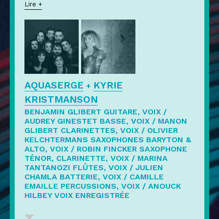
Lire +
AQUASERGE
KYRIE
+
KRISTMANSON
BENJAMIN GLIBERT
GUITARE, VOIX /
AUDREY GINESTET
BASSE, VOIX /
MANON
GLIBERT
CLARINETTES, VOIX /
OLIVIER
KELCHTERMANS
SAXOPHONES BARYTON &
ALTO, VOIX /
ROBIN FINCKER
SAXOPHONE
TÉNOR, CLARINETTE, VOIX /
MARINA
TANTANOZI
FLÛTES, VOIX /
JULIEN
CHAMLA
BATTERIE, VOIX /
CAMILLE
EMAILLE
PERCUSSIONS, VOIX /
ANOUCK
HILBEY
VOIX ENREGISTRÉE