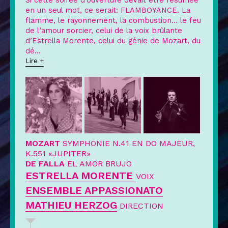
Si cette soirée d’ouverture devait être résumée
en un seul mot, ce serait: FLAMBOYANCE. La
flamme, le rayonnement, la combustion… le feu
de l’amour sorcier, celui de la voix brûlante
d’Estrella Morente, celui du génie de Mozart, du
dé
...
Lire +
MOZART
SYMPHONIE N.41 EN DO MAJEUR,
K.551 «JUPITER»
DE FALLA
EL AMOR BRUJO
ESTRELLA MORENTE
VOIX
ENSEMBLE APPASSIONATO
MATHIEU HERZOG
DIRECTION