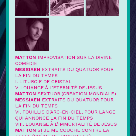
MATTON
IMPROVISATION SUR LA DIVINE
COMÉDIE
MESSIAEN
EXTRAITS DU QUATUOR POUR
LA FIN DU TEMPS
I. LITURGIE DE CRISTAL
V. LOUANGE À L’ÉTERNITÉ DE JÉSUS
MATTON
SEXTUOR (CRÉATION MONDIALE)
MESSIAEN
EXTRAITS DU QUATUOR POUR
LA FIN DU TEMPS
VI. FOUILLIS D’ARC-EN-CIEL, POUR L’ANGE
QUI ANNONCE LA FIN DU TEMPS
VIII. LOUANGE À L’IMMORTALITÉ DE JÉSUS
MATTON
SI JE ME COUCHE CONTRE LA