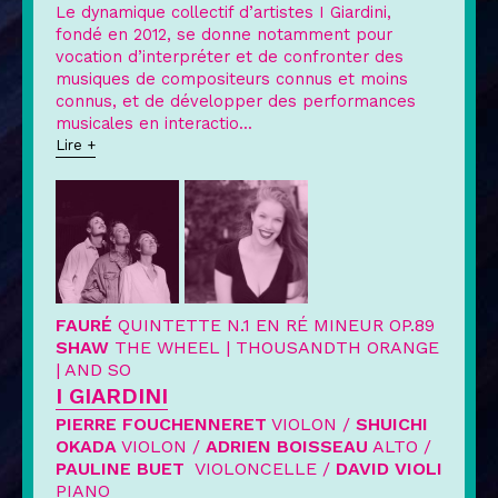
Le dynamique collectif d’artistes I Giardini,
fondé en 2012, se donne notamment pour
vocation d’interpréter et de confronter des
musiques de compositeurs connus et moins
connus, et de développer des performances
musicales en interactio
...
Lire +
FAURÉ
QUINTETTE N.1 EN RÉ MINEUR OP.89
SHAW
THE WHEEL
|
THOUSANDTH ORANGE
|
AND SO
I GIARDINI
PIERRE FOUCHENNERET
VIOLON /
SHUICHI
OKADA
VIOLON /
ADRIEN BOISSEAU
ALTO /
PAULINE BUET
VIOLONCELLE /
DAVID VIOLI
PIANO