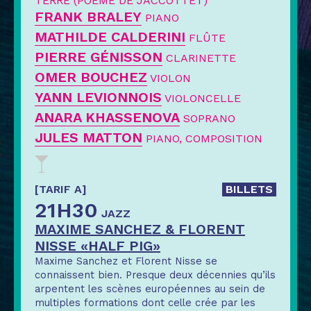
TERRE (POÈME DE JACCOTTET)
FRANK BRALEY
PIANO
MATHILDE CALDERINI
FLÛTE
PIERRE GÉNISSON
CLARINETTE
OMER BOUCHEZ
VIOLON
YANN LEVIONNOIS
VIOLONCELLE
ANARA KHASSENOVA
SOPRANO
JULES MATTON
PIANO, COMPOSITION
[TARIF A]
BILLETS
21H30
JAZZ
MAXIME SANCHEZ & FLORENT
NISSE «HALF PIG»
Maxime Sanchez et Florent Nisse se
connaissent bien. Presque deux décennies qu’ils
arpentent les scènes européennes au sein de
multiples formations dont celle crée par les