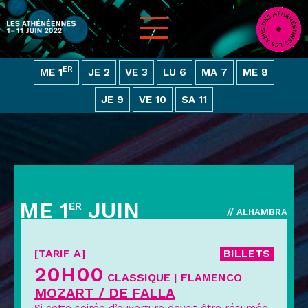
ER
ME 1
JE 2
VE 3
LU 6
MA 7
ME 8
JE 9
VE 10
SA 11
ME 1
JUIN
ER
// ALHAMBRA
[TARIF A]
BILLETS
20H00
CLASSIQUE | FLAMENCO
MOZART / DE FALLA