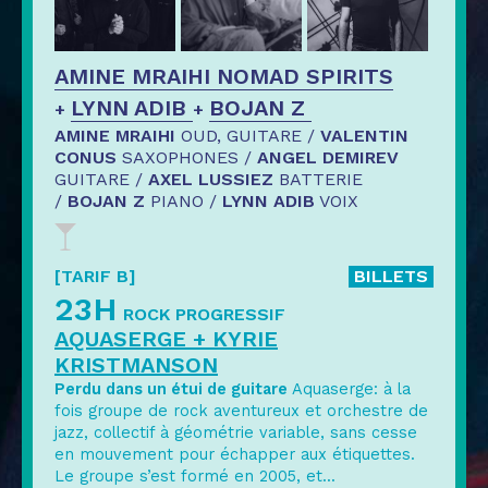
AMINE MRAIHI NOMAD SPIRITS
LYNN ADIB
BOJAN Z
+
+
AMINE MRAIHI
OUD, GUITARE /
VALENTIN
CONUS
SAXOPHONES /
ANGEL DEMIREV
GUITARE /
AXEL LUSSIEZ
BATTERIE
/
BOJAN Z
PIANO /
LYNN ADIB
VOIX
[TARIF B]
BILLETS
23H
ROCK PROGRESSIF
AQUASERGE + KYRIE
KRISTMANSON
Perdu dans un étui de guitare
Aquaserge: à la
fois groupe de rock aventureux et orchestre de
jazz, collectif à géométrie variable, sans cesse
en mouvement pour échapper aux étiquettes.
Le groupe s’est formé en 2005, et
...